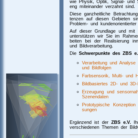
wie Phy­sik, Op­tik, Sig­nal- und Sys
eng mit­ein­an­der ver­zahnt sind.
Diese ganzheitliche Betrachtungs
ten­zen auf die­sen Ge­bie­ten sind
Pro­blem- und kun­den­ori­entier­ter 
Auf dieser Grund­la­ge und mit 
un­ter­stüt­zen wir Sie im Rah­men 
bei­ten bei der Re­ali­sie­rung i
und Bild­ver­ar­bei­tung.
Die
Schwerpunkte des ZBS e.
Verarbeitung und Analyse mu
und Bild­fol­gen
Farbsensorik, Multi- und H
Bildbasiertes 2D- und 3D
Erzeugung und sensornah
Sze­nen­da­ten
Prototypische Konzeption und
sun­gen
Ergänzend ist der
ZBS e.V.
I
ver­schie­de­nen The­men der Bild­ve