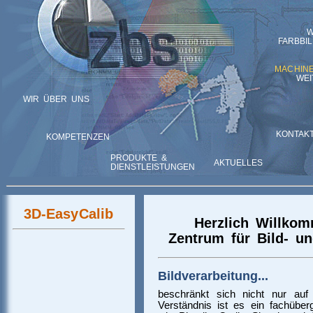
W
FARBBI
MACHINE
WEI
WIR ÜBER UNS
KONTAK
KOMPETENZEN
PRODUKTE &
AKTUELLES
DIENSTLEISTUNGEN
3D-EasyCalib
Herzlich Willko
Zentrum für Bild- un
Bildverarbeitung...
beschränkt sich nicht nur auf die
Ver­stän­dnis ist es ein fach­über­